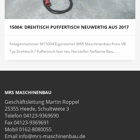
15004: DREHTISCH PUFFERTISCH NEUWERTIG AUS 2017
Anlagennummer M15004 Eigentümer MRS Maschinenbau Preis VB
Typ Drehtisch / Puffertisch fast neu Hersteller NoName Bau...
MRS MASCHINENBAU
Geschäftsleitung Martin Roppel
25355 Heede, Schultwiete 3
Telefon 04123-9369690
Fax 04123-9369691
Mobil 0162-8080055
Email info@mrs-maschinenbau.de